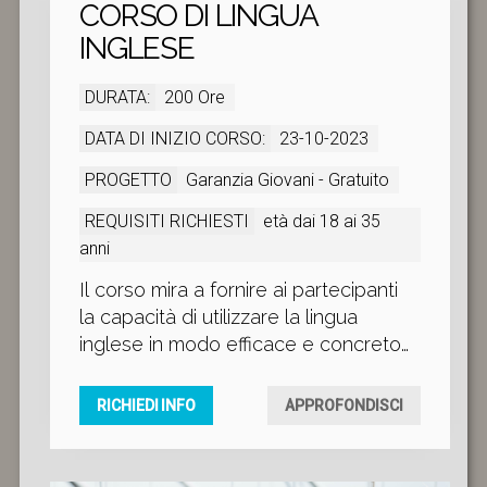
CORSO DI LINGUA
INGLESE
DURATA:
200 Ore
DATA DI INIZIO CORSO:
23-10-2023
PROGETTO
Garanzia Giovani - Gratuito
REQUISITI RICHIESTI
età dai 18 ai 35
anni
Il corso mira a fornire ai partecipanti
la capacità di utilizzare la lingua
inglese in modo efficace e concreto
nelle relazioni professionali
quotidiane all'interno dell'ambito
RICHIEDI INFO
APPROFONDISCI
aziendale. Inoltre, il corso prepara gli
allievi al livello B1 dell'esame
Cambridge e, al termine del corso,