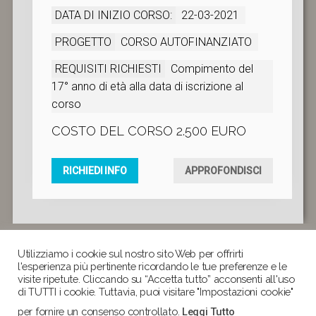
DATA DI INIZIO CORSO:
22-03-2021
PROGETTO
CORSO AUTOFINANZIATO
REQUISITI RICHIESTI
Compimento del
17° anno di età alla data di iscrizione al
corso
COSTO DEL CORSO 2.500 EURO
RICHIEDI INFO
APPROFONDISCI
Utilizziamo i cookie sul nostro sito Web per offrirti
l'esperienza più pertinente ricordando le tue preferenze e le
GATE S.r.l.s.
visite ripetute. Cliccando su “Accetta tutto” acconsenti all'uso
CHI SIAMO
|
PRIVACY
|
COOKIES
di TUTTI i cookie. Tuttavia, puoi visitare "Impostazioni cookie"
Via Nocera 5B, 74016 Massafra TA
per fornire un consenso controllato.
Leggi Tutto