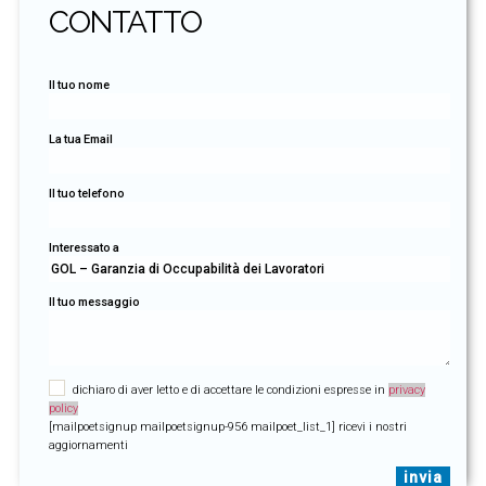
CONTATTO
Il tuo nome
La tua Email
Il tuo telefono
Interessato a
Il tuo messaggio
dichiaro di aver letto e di accettare le condizioni espresse in
privacy
policy
[mailpoetsignup mailpoetsignup-956 mailpoet_list_1] ricevi i nostri
aggiornamenti