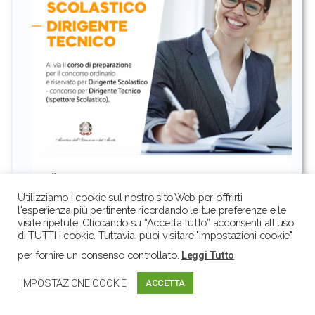
“IL DIRIGENTE
SCOLASTICO TRA
Utilizziamo i cookie sul nostro sito Web per offrirti
l'esperienza più pertinente ricordando le tue preferenze e le
LEADERSHIP E
visite ripetute. Cliccando su “Accetta tutto” acconsenti all'uso
di TUTTI i cookie. Tuttavia, puoi visitare "Impostazioni cookie"
MANAGEMENT”
per fornire un consenso controllato.
Leggi Tutto
DURATA:
40 Ore
IMPOSTAZIONE COOKIE
ACCETTA
DATA DI INIZIO CORSO:
01-04-2024